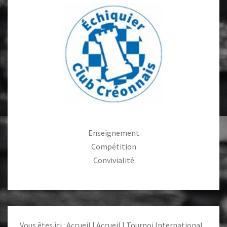
k
p
Enseignement
Compétition
Convivialité
Vous êtes ici :
Accueil
|
Accueil
|
Tournoi International