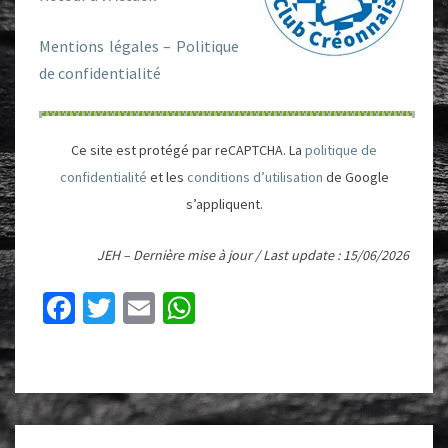
Mentions légales – Politique
de confidentialité
Ce site est protégé par reCAPTCHA. La
politique de
confidentialité
et les
conditions d’utilisation
de Google
s’appliquent.
JEH – Dernière mise à jour / Last update : 15/06/2026
Fa
T
E
W
ce
wi
m
h
b
tt
ai
at
o
er
l
sA
o
p