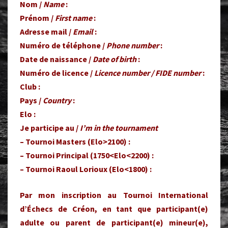
Nom /
Name
:
Prénom /
First name
:
Adresse mail /
Email
:
Numéro de téléphone /
Phone number
:
Date de naissance /
Date of birth
:
Numéro de licence /
Licence number / FIDE number
:
Club :
Pays /
Country
:
Elo :
Je participe au /
I’m in the tournament
– Tournoi Masters (Elo>2100) :
– Tournoi Principal (1750<Elo<2200) :
– Tournoi Raoul Lorioux (Elo<1800) :
Par mon inscription au Tournoi International
d’Échecs de Créon, en tant que participant(e)
adulte ou parent de participant(e) mineur(e),