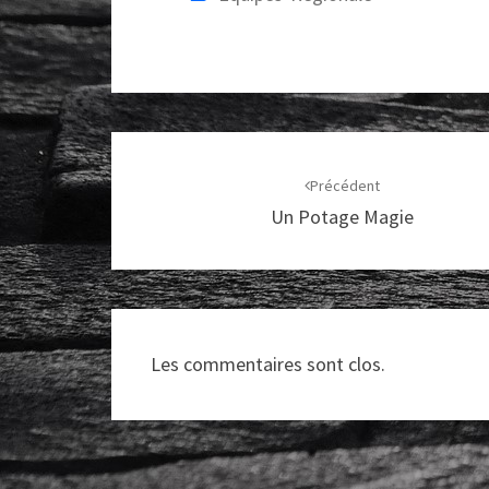
o
p
k
p
Navigation
d'article
Précédent
Un Potage Magie
Les commentaires sont clos.